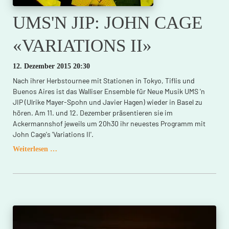
UMS'N JIP: JOHN CAGE
«VARIATIONS II»
12. Dezember 2015 20:30
Nach ihrer Herbstournee mit Stationen in Tokyo, Tiflis und
Buenos Aires ist das Walliser Ensemble für Neue Musik UMS 'n
JIP (Ulrike Mayer-Spohn und Javier Hagen) wieder in Basel zu
hören. Am 11. und 12. Dezember präsentieren sie im
Ackermannshof jeweils um 20h30 ihr neuestes Programm mit
John Cage's 'Variations II'.
UMS'N
Weiterlesen …
JIP:
JOHN
CAGE
«VARIATIONS
II»