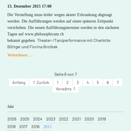
13. Dezember 2015 17:00
Die Vorstellung muss leider wegen akuter Erkrankung abgesagt
werden. Die Aufführungen werden auf einen späteren Zeitpunkt
verschoben. Die neuen Aufführungstermine werden in den nächsten
Tagen auf www.philosophicum.ch
Theater-/Tanzperformance mit Charlotte
bekannt gegeben.
Böttger und Fiorina Brotbek
ABGESAGT:
Weiterlesen …
«Ich
habe
einen
Seite 6 von 7
Wolf
Anfang
Zurück
1
2
3
4
5
7
6
gesehen»
Vorwärts
Jahr
2026
2025
2024
2023
2022
2021
2020
2019
2018
2017
2016
2015