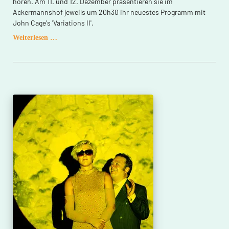
hören. Am 11. und 12. Dezember präsentieren sie im
Ackermannshof jeweils um 20h30 ihr neuestes Programm mit
John Cage's 'Variations II'.
UMS'n
Weiterlesen …
JIP:
John
Cage
«Variations
II»