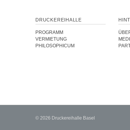
DRUCKEREIHALLE
HIN
PROGRAMM
ÜBE
VERMIETUNG
MED
PHILOSOPHICUM
PAR
© 2026 Druckereihalle Basel