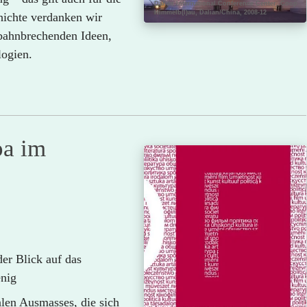
Dalian International Conference Center, Coop
Himmelb(l)au, Dalian/China, 2008-12
hichte verdanken wir
bahnbrechenden Ideen,
logien.
pa im
r Blick auf das
enig
len Ausmasses, die sich