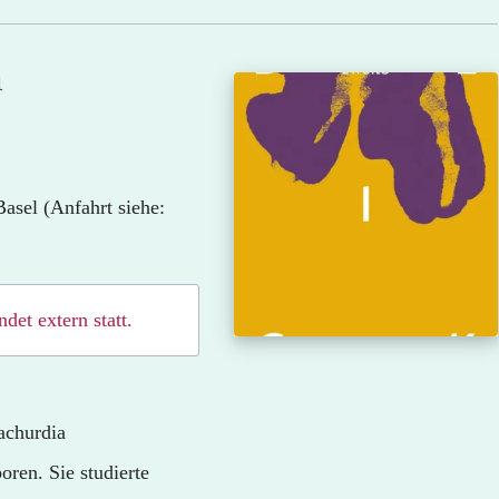
a
Basel (Anfahrt siehe:
et extern statt.
achurdia
ren. Sie studierte