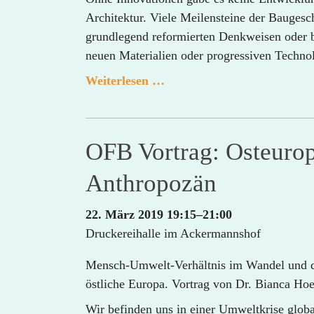
Architektur. Viele Meilensteine der Baugesc
grundlegend reformierten Denkweisen oder 
neuen Materialien oder progressiven Techno
Architektur
Weiterlesen …
Dialoge:
Architektur
und
OFB Vortrag: Osteuro
Innovationen
Anthropozän
22. März 2019 19:15–21:00
Druckereihalle im Ackermannshof
Mensch-Umwelt-Verhältnis im Wandel und de
östliche Europa. Vortrag von Dr. Bianca Ho
Wir befinden uns in einer Umweltkrise globa