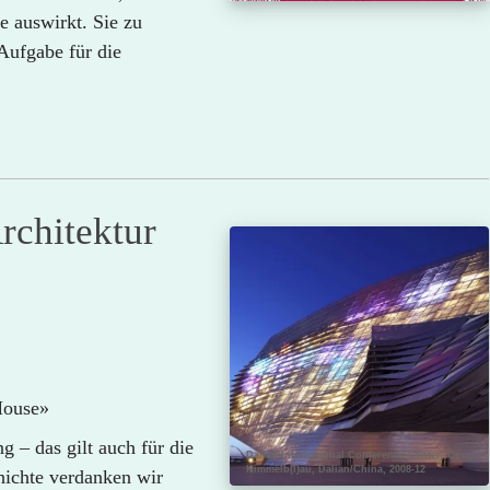
e auswirkt. Sie zu
 Aufgabe für die
rchitektur
House»
 – das gilt auch für die
Dalian International Conference Center, Coop
Himmelb(l)au, Dalian/China, 2008-12
hichte verdanken wir