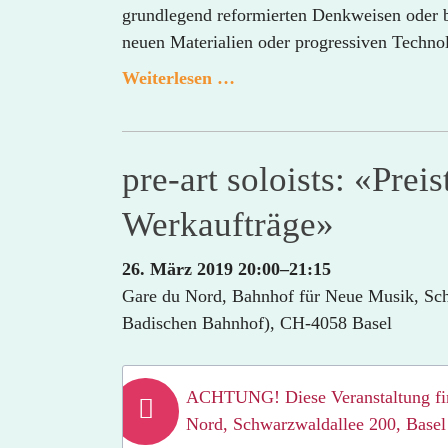
grundlegend reformierten Denkweisen oder 
neuen Materialien oder progressiven Techno
Architektur
Weiterlesen …
Dialoge:
Architektur
und
pre-art soloists: «Prei
Innovationen
Werkaufträge»
26. März 2019 20:00–21:15
Gare du Nord, Bahnhof für Neue Musik, Sc
Badischen Bahnhof), CH-4058 Basel
ACHTUNG! Diese Veranstaltung fi
Nord, Schwarzwaldallee 200, Basel