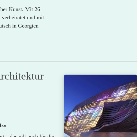
cher Kunst. Mit 26
 verheiratet und mit
utsch in Georgien
rchitektur
lz»
 – das gilt auch für die