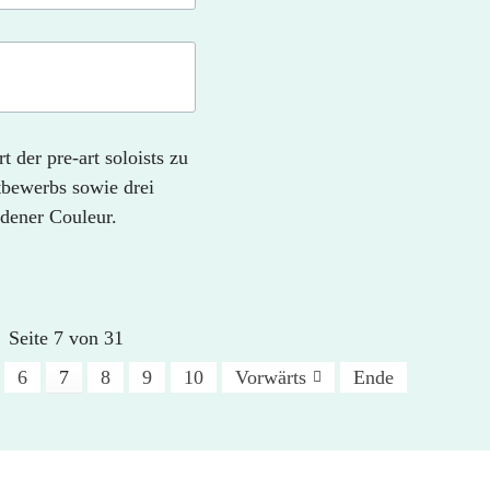
 der pre-art soloists zu
ttbewerbs sowie drei
dener Couleur.
Seite 7 von 31
6
7
8
9
10
Vorwärts
Ende