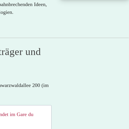
bahnbrechenden Ideen,
logien.
sträger und
hwarzwaldallee 200 (im
ndet im Gare du