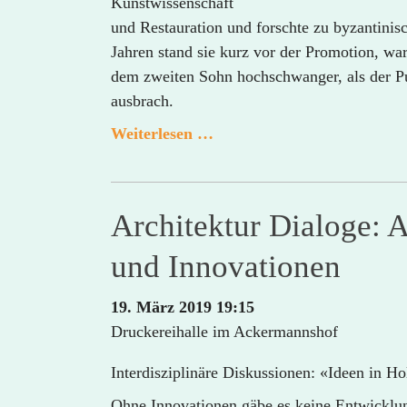
Kunstwissenschaft
und Restauration und forschte zu byzantinis
Jahren stand sie kurz vor der Promotion, war
dem zweiten Sohn hochschwanger, als der P
ausbrach.
Der
Weiterlesen …
zweite
Blick:
Nina
Architektur Dialoge: A
Gamsachurdia
und Innovationen
19. März 2019 19:15
Druckereihalle im Ackermannshof
Interdisziplinäre Diskussionen: «Ideen in Ho
Ohne Innovationen gäbe es keine Entwicklung