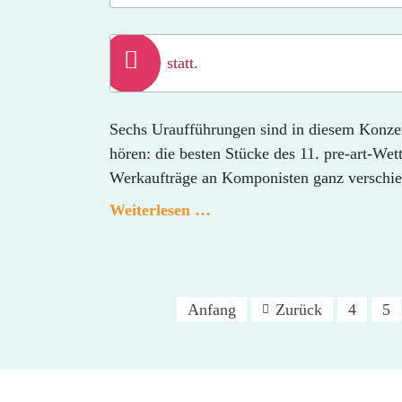
statt.
Sechs Uraufführungen sind in diesem Konzert
hören: die besten Stücke des 11. pre-art-We
Werkaufträge an Komponisten ganz verschie
pre-
Weiterlesen …
art
soloists:
«Preisträger
und
Anfang
Zurück
4
5
Werkaufträge»