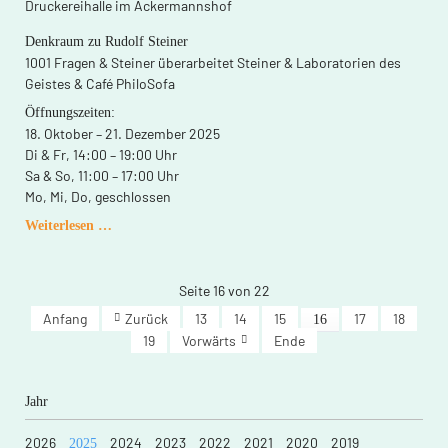
Druckereihalle im Ackermannshof
Denkraum zu Rudolf Steiner
1001 Fragen & Steiner überarbeitet Steiner & Laboratorien des
Geistes & Café PhiloSofa
Öffnungszeiten:
18. Oktober – 21. Dezember 2025
Di & Fr, 14:00 – 19:00 Uhr
Sa & So, 11:00 – 17:00 Uhr
Mo, Mi, Do, geschlossen
Spiritualität
Weiterlesen …
der
Freiheit
–
Seite 16 von 22
Freiheit
Anfang
Zurück
13
14
15
17
18
16
der
19
Vorwärts
Ende
Spiritualität.
Jahr
2026
2024
2023
2022
2021
2020
2019
2025