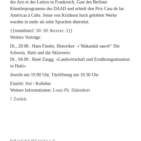
des Arts et des Lettres in Frankreich, Gast des Berliner
Künstlerprogramms des DAAD und erhielt den Prix Casa de las
Américas à Cuba. Seine von Kritikern hoch gelobten Werke
wurden in mehr als zehn Sprachen übersetzt.
{{trennlinie2::10::10::#cccccc::1}}
Weitere Vorträge:
Di., 28.08.:
Hans Fässler, Historiker: «’Makandal sauvé!’ Die
Schweiz, Haiti und die Sklaverei»
Di., 04.09.:
René Zaugg:
«Landwirtschaft und Ernährungssituation
in Haiti»
Jeweils um 19.00 Uhr, Türöffnung um 18.30 Uhr
Eintritt:
frei / Kollekte
Weitere Informationen:
Louis Ph. Dalembert
Zurück