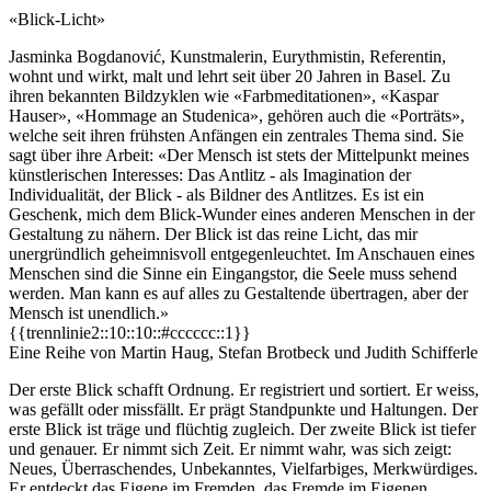
«Blick-Licht»
Jasminka Bogdanović, Kunstmalerin, Eurythmistin, Referentin,
wohnt und wirkt, malt und lehrt seit über 20 Jahren in Basel. Zu
ihren bekannten Bildzyklen wie «Farbmeditationen», «Kaspar
Hauser», «Hommage an Studenica», gehören auch die «Porträts»,
welche seit ihren frühsten Anfängen ein zentrales Thema sind. Sie
sagt über ihre Arbeit: «Der Mensch ist stets der Mittelpunkt meines
künstlerischen Interesses: Das Antlitz - als Imagination der
Individualität, der Blick - als Bildner des Antlitzes. Es ist ein
Geschenk, mich dem Blick-Wunder eines anderen Menschen in der
Gestaltung zu nähern. Der Blick ist das reine Licht, das mir
unergründlich geheimnisvoll entgegenleuchtet. Im Anschauen eines
Menschen sind die Sinne ein Eingangstor, die Seele muss sehend
werden. Man kann es auf alles zu Gestaltende übertragen, aber der
Mensch ist unendlich.»
{{trennlinie2::10::10::#cccccc::1}}
Eine Reihe von Martin Haug, Stefan Brotbeck und Judith Schifferle
Der erste Blick schafft Ordnung. Er registriert und sortiert. Er weiss,
was gefällt oder missfällt. Er prägt Standpunkte und Haltungen. Der
erste Blick ist träge und flüchtig zugleich. Der zweite Blick ist tiefer
und genauer. Er nimmt sich Zeit. Er nimmt wahr, was sich zeigt:
Neues, Überraschendes, Unbekanntes, Vielfarbiges, Merkwürdiges.
Er entdeckt das Eigene im Fremden, das Fremde im Eigenen.