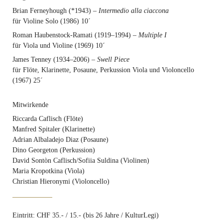
Brian Ferneyhough (*1943) –
Intermedio alla ciaccona
für Violine Solo (1986) 10´
Roman Haubenstock-Ramati (1919–1994) –
Multiple I
für Viola und Violine (1969) 10´
James Tenney (1934–2006) –
Swell Piece
für Flöte, Klarinette, Posaune, Perkussion Viola und Violoncello
(1967) 25´
Mitwirkende
Riccarda Caflisch (Flöte)
Manfred Spitaler (Klarinette)
Adrian Albaladejo Diaz (Posaune)
Dino Georgeton (Perkussion)
David Sontòn Caflisch/Sofiia Suldina (Violinen)
Maria Kropotkina (Viola)
Christian Hieronymi (Violoncello)
Eintritt:
CHF 35.- / 15.- (bis 26 Jahre / KulturLegi)