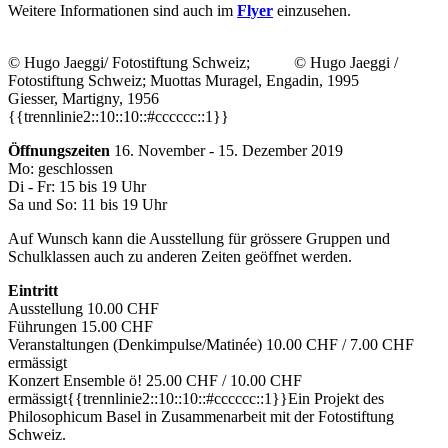
Weitere Informationen sind auch im
Flyer
einzusehen.
© Hugo Jaeggi/ Fotostiftung Schweiz; © Hugo Jaeggi /
Fotostiftung Schweiz; Muottas Muragel, Engadin, 1995
Giesser, Martigny, 1956
{{trennlinie2::10::10::#cccccc::1}}
Öffnungszeiten
16. November - 15. Dezember 2019
Mo: geschlossen
Di - Fr: 15 bis 19 Uhr
Sa und So: 11 bis 19 Uhr
Auf Wunsch kann die Ausstellung für grössere Gruppen und
Schulklassen auch zu anderen Zeiten geöffnet werden.
Eintritt
Ausstellung 10.00 CHF
Führungen 15.00 CHF
Veranstaltungen (Denkimpulse/Matinée) 10.00 CHF / 7.00 CHF
ermässigt
Konzert Ensemble ö! 25.00 CHF / 10.00 CHF
ermässigt{{trennlinie2::10::10::#cccccc::1}}Ein Projekt des
Philosophicum Basel in Zusammenarbeit mit der Fotostiftung
Schweiz.