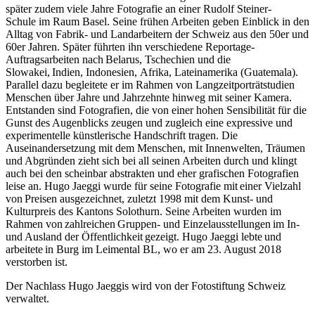
später zudem viele Jahre Fotografie an einer
Rudolf Steiner-
Schule
im Raum Basel. Seine frühen Arbeiten geben Einblick in den
Alltag von Fabrik- und Landarbeitern der Schweiz aus den 50er und
60er Jahren. Später führten ihn
verschiedene Reportage-
Auftragsarbeiten nach Belarus, Tschechien und die
Slowakei, Indien, Indonesien,
Afrika,
L
a
teina
merika (Guatemala).
Parallel dazu begleitete er im Rahmen von Langzeitporträtstudien
Menschen über Jahre und Jahrzehnte hinweg mit seiner Kamera.
Entstanden sind Fotografien, die von einer hohen Sensibilität für die
Gunst des Augenblicks zeugen und zugleich eine expressive und
experimentelle künstlerische Handschrift tragen. Die
Auseinandersetzung mit dem Menschen, mit Innenwelten, Träumen
und Abgründen zieht sich bei all seinen Arbeiten durch und klingt
auch bei den scheinbar abstrakten und eher grafischen Fotografien
leise an. Hugo Jaeggi wurde für seine Fotografie mit einer Vielzahl
von Preisen ausgezeichnet, zuletzt 1998 mit dem Kunst- und
Kulturpreis des Kantons Solothurn. Seine Arbeiten wurden im
Rahmen von zahlreichen Gruppen- und Einzelausstellungen im In-
und Ausland der Öffentlichkeit gezeigt. Hugo Jaeggi lebte und
arbeitete in Burg im Leimental BL, wo er am 23. August 2018
verstorben ist.
Der Nachlass Hugo Jaeggis wird von der Fotostiftung Schweiz
verwaltet.