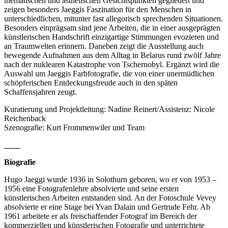
thematischen und ästhetischen Gesichtspunkten gegliedert und
zeigen besonders Jaeggis Faszination für den Menschen in
unterschiedlichen, mitunter fast allegorisch sprechenden Situationen.
Besonders einprägsam sind jene Arbeiten, die in einer ausgeprägten
künstlerischen Handschrift einzigartige Stimmungen evozieren und
an Traumwelten erinnern. Daneben zeigt die Ausstellung auch
bewegende Aufnahmen aus dem Alltag in Belarus rund zwölf Jahre
nach der nuklearen Katastrophe von Tschernobyl. Ergänzt wird die
Auswahl um Jaeggis Farbfotografie, die von einer unermüdlichen
schöpferischen Entdeckungsfreude auch in den späten
Schaffensjahren zeugt.
Kuratierung und Projektleitung: Nadine Reinert/Assistenz: Nicole
Reichenback
Szenografie: Kurt Frommenwiler und Team
____
Biografie
Hugo Jaeggi
wurde 1936 in Solothurn geboren, wo er von 1953 –
1956 eine Fotografenlehre absolvierte und seine ersten
künstlerischen Arbeiten entstanden sind. An der Fotoschule Vevey
absolvierte er eine Stage bei Yvan
Dalain
und Gertrude Fehr. Ab
1961 arbeitete er als freischaffender Fotograf im Bereich der
kommerziellen und künstlerischen Fotografie und unterrichtete