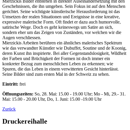
Mierzickis Bilder entstehen in direkter Auseinandersetzung mit den
Geschehnissen, die ihn umgeben. Sein Fokus ist auf den Menschen
gerichtet. Seine wichtigste künstlerische Herausforderung ist das
Umsetzen der realen Situationen und Ereignisse in eine kreative,
expressive malerische Form. Oft findet er dazu auch humorvolle,
satirische Wege. Doch es geht keineswegs um Satire an sich,
sondern eher um das Zeigen von Zuständen, vor welchen wir die
Augen verschliessen.
Mierzickis Arbeiten berühren ein ähnliches malerisches Spektrum
wie das verwandter Künstler wie Dubuffet, Soutine und de Koonig,
deren Kunst ihn inspirierte. Bei aller Gegenstandslosigkeit, Wildheit
der Farben und Brüchigkeit der Formen ist doch immer ein
konkreter Bezug zum menschlichen Leben zu erkennen; wie
Spuren, die das Leben in einem verwitterten Gesicht hinterlässt.
Seine Bilder sind zum ersten Mal in der Schweiz zu sehen.
Eintritt:
frei
Öffnungszeiten:
So, 28. Mai: 15.00 - 19.00 Uhr; Mo - Mi, 29.- 31.
Mai: 15.00 - 20.00 Uhr, Do, 1. Juni: 15.00 -19.00 Uhr
Zurück
Druckereihalle