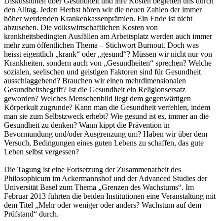
Diskussionen über Gesundheit und ihre Kosten begleiten uns durch
den Alltag. Jeden Herbst hören wir die neuen Zahlen der immer
höher werdenden Krankenkassenprämien. Ein Ende ist nicht
abzusehen. Die volkswirtschaftlichen Kosten von
krankheitsbedingten Ausfällen am Arbeitsplatz werden auch immer
mehr zum öffentlichen Thema – Stichwort Burnout. Doch was
heisst eigentlich „krank“ oder „gesund“? Müssen wir nicht nur von
Krankheiten, sondern auch von „Gesundheiten“ sprechen? Welche
sozialen, seelischen und geistigen Faktoren sind für Gesundheit
ausschlaggebend? Brauchen wir einen mehrdimensionalen
Gesundheitsbegriff? Ist die Gesundheit ein Religionsersatz
geworden? Welches Menschenbild liegt dem gegenwärtigen
Körperkult zugrunde? Kann man die Gesundheit verfehlen, indem
man sie zum Selbstzweck erhebt? Wie gesund ist es, immer an die
Gesundheit zu denken? Wann kippt die Prävention in
Bevormundung und/oder Ausgrenzung um? Haben wir über dem
Versuch, Bedingungen eines guten Lebens zu schaffen, das gute
Leben selbst vergessen?
Die Tagung ist eine Fortsetzung der Zusammenarbeit des
Philosophicum im Ackermannshof und der Advanced Studies der
Universität Basel zum Thema „Grenzen des Wachstums“. Im
Februar 2013 führten die beiden Institutionen eine Veranstaltung mit
dem Titel „Mehr oder weniger oder anders? Wachstum auf dem
Prüfstand“ durch.