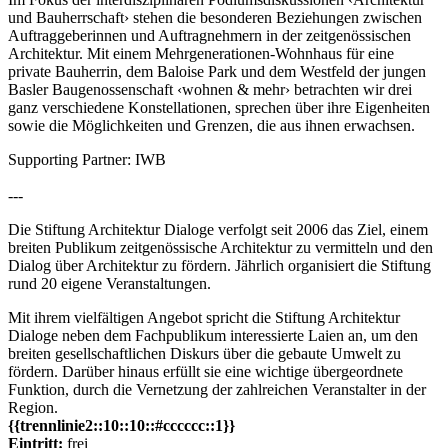
und Bauherrschaft› stehen die besonderen Beziehungen zwischen
Auftraggeberinnen und Auftragnehmern in der zeitgenössischen
Architektur. Mit einem Mehrgenerationen-Wohnhaus für eine
private Bauherrin, dem Baloise Park und dem Westfeld der jungen
Basler Baugenossenschaft ‹wohnen & mehr› betrachten wir drei
ganz verschiedene Konstellationen, sprechen über ihre Eigenheiten
sowie die Möglichkeiten und Grenzen, die aus ihnen erwachsen.
Supporting Partner: IWB
---
Die Stiftung Architektur Dialoge verfolgt seit 2006 das Ziel, einem
breiten Publikum zeitgenössische Architektur zu vermitteln und den
Dialog über Architektur zu fördern. Jährlich organisiert die Stiftung
rund 20 eigene Veranstaltungen.
Mit ihrem vielfältigen Angebot spricht die Stiftung Architektur
Dialoge neben dem Fachpublikum interessierte Laien an, um den
breiten gesellschaftlichen Diskurs über die gebaute Umwelt zu
fördern. Darüber hinaus erfüllt sie eine wichtige übergeordnete
Funktion, durch die Vernetzung der zahlreichen Veranstalter in der
Region.
{{trennlinie2::10::10::#cccccc::1}}
Eintritt:
frei