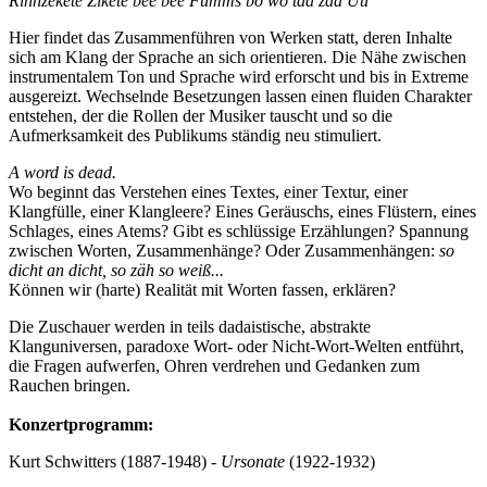
Rinnzekete Zikete bee bee
Fümms bö wö tää zää Uu
Hier findet das Zusammenführen von Werken statt, deren Inhalte
sich am Klang der Sprache an sich orientieren. Die Nähe zwischen
instrumentalem Ton und Sprache wird erforscht und bis in Extreme
ausgereizt. Wechselnde Besetzungen lassen einen fluiden Charakter
entstehen, der die Rollen der Musiker tauscht und so die
Aufmerksamkeit des Publikums ständig neu stimuliert.
A word is dead.
Wo beginnt das Verstehen eines Textes, einer Textur, einer
Klangfülle, einer Klangleere? Eines Geräuschs, eines Flüstern, eines
Schlages, eines Atems? Gibt es schlüssige Erzählungen? Spannung
zwischen Worten, Zusammenhänge? Oder Zusammenhängen:
so
dicht an dicht, so zäh so weiß...
Können wir (harte) Realität mit Worten fassen, erklären?
Die Zuschauer werden in teils dadaistische, abstrakte
Klanguniversen, paradoxe Wort- oder Nicht-Wort-Welten entführt,
die Fragen aufwerfen, Ohren verdrehen und Gedanken zum
Rauchen bringen.
Konzertprogramm:
Kurt Schwitters (1887-1948) -
Ursonate
(1922-1932)