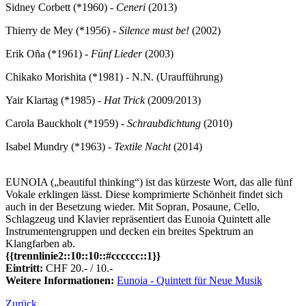
Sidney Corbett (*1960) -
Ceneri
(2013)
Thierry de Mey (*1956) -
Silence must be!
(2002)
Erik Oña (*1961) -
Fünf Lieder
(2003)
Chikako Morishita (*1981) - N.N. (Uraufführung)
Yair Klartag (*1985) -
Hat Trick
(2009/2013)
Carola Bauckholt (*1959) -
Schraubdichtung
(2010)
Isabel Mundry (*1963) -
Textile Nacht
(2014)
EUNOIA („beautiful thinking“) ist das kürzeste Wort, das alle fünf
Vokale erklingen lässt. Diese komprimierte Schönheit findet sich
auch in der Besetzung wieder. Mit Sopran, Posaune, Cello,
Schlagzeug und Klavier repräsentiert das Eunoia Quintett alle
Instrumentengruppen und decken ein breites Spektrum an
Klangfarben ab.
{{trennlinie2::10::10::#cccccc::1}}
Eintritt:
CHF 20.- / 10.-
Weitere Informationen:
Eunoia - Quintett für Neue Musik
Zurück