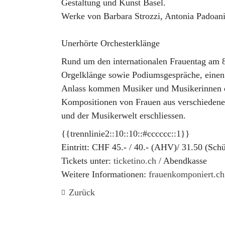
Gestaltung und Kunst Basel.
Werke von Barbara Strozzi, Antonia Padoani
Unerhörte Orchesterklänge
Rund um den internationalen Frauentag am 
Orgelklänge sowie Podiumsgespräche, einen
Anlass kommen Musiker und Musikerinnen d
Kompositionen von Frauen aus verschiedenen
und der Musikerwelt erschliessen.
{{trennlinie2::10::10::#cccccc::1}}
Eintritt:
CHF 45
.-
/ 40.- (AHV)/ 31.50 (Sch
Tickets unter:
ticketino.ch
/ Abendkasse
Weitere Informationen:
frauenkomponiert.ch
Zurück