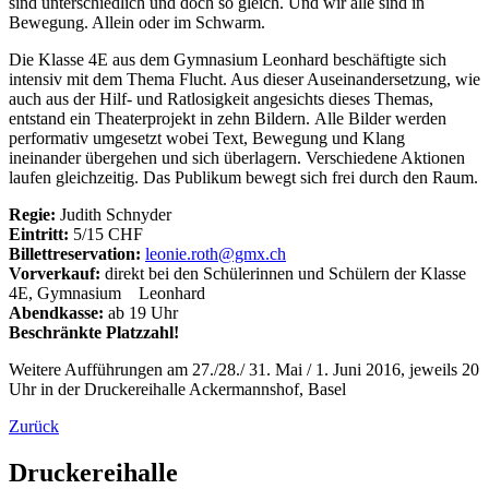
sind unterschiedlich und doch so gleich. Und wir alle sind in
Bewegung. Allein oder im Schwarm.
Die Klasse 4E aus dem Gymnasium Leonhard beschäftigte sich
intensiv mit dem Thema Flucht. Aus dieser Auseinandersetzung, wie
auch aus der Hilf- und Ratlosigkeit angesichts dieses Themas,
entstand ein Theaterprojekt in zehn Bildern. Alle Bilder werden
performativ umgesetzt wobei Text, Bewegung und Klang
ineinander übergehen und sich überlagern. Verschiedene Aktionen
laufen gleichzeitig. Das Publikum bewegt sich frei durch den Raum.
Regie:
Judith Schnyder
Eintritt:
5/15 CHF
Billettreservation:
leonie.roth@gmx.ch
Vorverkauf:
direkt bei den Schülerinnen und Schülern der Klasse
4E, Gymnasium Leonhard
Abendkasse:
ab 19 Uhr
Beschränkte Platzzahl!
Weitere Aufführungen am 27./28./ 31. Mai / 1. Juni 2016, jeweils 20
Uhr in der Druckereihalle Ackermannshof, Basel
Zurück
Druckereihalle