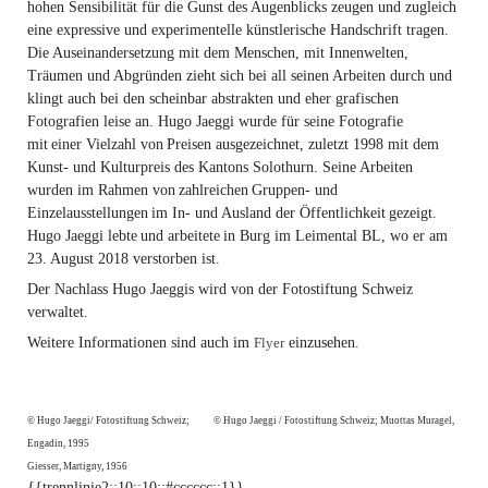
hohen Sensibilität für die Gunst des Augenblicks zeugen und zugleich
eine expressive und experimentelle künstlerische Handschrift tragen.
Die Auseinandersetzung mit dem Menschen, mit Innenwelten,
Träumen und Abgründen zieht sich bei all seinen Arbeiten durch und
klingt auch bei den scheinbar abstrakten und eher grafischen
Fotografien leise an. Hugo Jaeggi wurde für seine Fotografie
mit einer Vielzahl von Preisen ausgezeichnet, zuletzt 1998 mit dem
Kunst- und Kulturpreis des Kantons Solothurn. Seine Arbeiten
wurden im Rahmen von zahlreichen Gruppen- und
Einzelausstellungen im In- und Ausland der Öffentlichkeit gezeigt.
Hugo Jaeggi lebte und arbeitete in Burg im Leimental BL, wo er am
23. August 2018 verstorben ist.
Der Nachlass Hugo Jaeggis wird von der Fotostiftung Schweiz
verwaltet.
Weitere Informationen sind auch im
Flyer
einzusehen.
© Hugo Jaeggi/ Fotostiftung Schweiz; © Hugo Jaeggi / Fotostiftung Schweiz; Muottas Muragel,
Engadin, 1995
Giesser, Martigny, 1956
{{trennlinie2::10::10::#cccccc::1}}