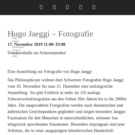
Twitter
LinkedIn
Instagram
Facebook
RSS-
Hugo Jaeggi – Fotografie
Feed
©
Hugo
Jaeggi
17. November 2019 11:00–19:00
/
Fotostiftung
Schweiz;
Druckereihalle im Ackermannshof
Basel,
1988
Eine Ausstellung zur Fotografie von Hugo Jaeggi
Das Philosophicum widmet dem Schweizer Fotografen Hugo Jaeggi
vom 16. November bis zum 15. Dezember eine umfangreiche
Ausstellung. Sie gibt Einblick in mehr als 110 analoge
Schwarzweissfotografien aus den frühen 50er Jahren bis in die 2000er
Jahre. Die ausgewählten Fotografien werden nach thematischen und
ästhetischen Gesichtspunkten gegliedert und zeigen besonders Jaeggis
Faszination für den Menschen in unterschiedlichen, mitunter fast
allegorisch sprechenden Situationen. Besonders einprägsam sind jene
Arbeiten, die in einer ausgeprägten künstlerischen Handschrift