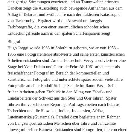
einzigartige Stimmungen evozieren und an Traumwelten erinnern.
Daneben zeigt die Ausstellung auch bewegende Aufnahmen aus dem
Alltag in Belarus rund zwölf Jahre nach der nuklearen Katastrophe
von Tschernobyl. Ergänzt wird die Auswahl um Jaeggis
Farbfotografie, die von einer unermüdlichen schöpferischen
Entdeckungsfreude auch in den späten Schaffensjahren zeugt.
Biografie
Hugo Jaeggi
wurde 1936 in Solothurn geboren, wo er von 1953 –
1956 eine Fotografenlehre absolvierte und seine ersten künstlerischen
Arbeiten entstanden sind. An der Fotoschule Vevey absolvierte er eine
Stage bei Yvan
Dalain
und Gertrude Fehr. Ab 1961 arbeitete er als
freischaffender Fotograf im Bereich der kommerziellen und
künstlerischen Fotografie und unterrichtete später zudem viele Jahre
Fotografie an einer
Rudolf Steiner-Schule
im Raum Basel. Seine
frühen Arbeiten geben Einblick in den Alltag von Fabrik- und
Landarbeitern der Schweiz aus den 50er und 60er Jahren. Später
führten ihn
verschiedene Reportage-Auftragsarbeiten nach Belarus,
Tschechien und die Slowakei, Indien, Indonesien,
Afrika,
L
a
teina
merika (Guatemala). Parallel dazu begleitete er im Rahmen
von Langzeitporträtstudien Menschen über Jahre und Jahrzehnte
hinweg mit seiner Kamera. Entstanden sind Fotografien, die von einer