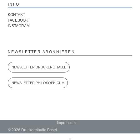
INFO
KONTAKT
FACEBOOK
INSTAGRAM
NEWSLETTER ABONNIEREN
NEWSLETTER DRUCKEREIHALLE
NEWSLETTER PHILOSOPHICUM
Navigation
Impressum
überspringen
© 2026 Druckereihalle Basel