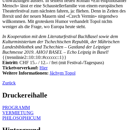
Umwälzungen äussert. In seinem neuen Roman «Ein empfindsamer
Mensch» lässt er eine Schaustellerfamilie von einem europäischen
Theaterfestival zum nächsten fahren, ja: fliehen. Denn in Zeiten
des
Brexit
und der neuen Mauern sind «Czech Vermin» nirgendwo
willkommen. Mit groteskem Humor verhandelt
Topol
nichts
weniger als die Frage, wo Europa heute steht.
In Kooperation mit dem Literaturfestival
BuchBasel
sowie dem
Kulturministerium der Tschechischen Republik, der Mährischen
Landesbibliothek und Tschechien – Gastland der Leipziger
Buchmesse 2019. AHOJ BASEL – Echo Leipzig in Basel!
{{trennlinie2::10::10::#cccccc::1}}
Eintritt:
CHF 15.- / 12.- / frei (mit Festival-/Tagespass)
Ticketvorverkauf:
Hier
Weitere Informationen:
Jáchym Topol
Zurück
Druckereihalle
PROGRAMM
VERMIETUNG
PHILOSOPHICUM