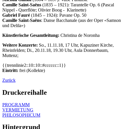
Camille Saint-Saëns
(1835 – 1921): Tarantelle Op. 6 (Pascal
Nippel - Querflöte; Olivier Boog - Klarinette)
Gabriel Fauré
(1845 – 1924): Pavane Op. 50
Camille Saint-Saëns
: Danse Bacchanale (aus der Oper «Samson
und Delila»)
Künstlerische Gesamtleitung:
Christina de Noronha
Weitere Konzerte:
So., 11.11.18, 17 Uhr, Kapuziner Kirche,
Rheinfelden; Di., 20.11.18, 19.30 Uhr, Aula Donnerbaum,
Muttenz;
{{trennlinie2::10::10::#cccccc::1}}
Eintritt:
frei (Kollekte)
Zurück
Druckereihalle
PROGRAMM
VERMIETUNG
PHILOSOPHICUM
Hintergrund