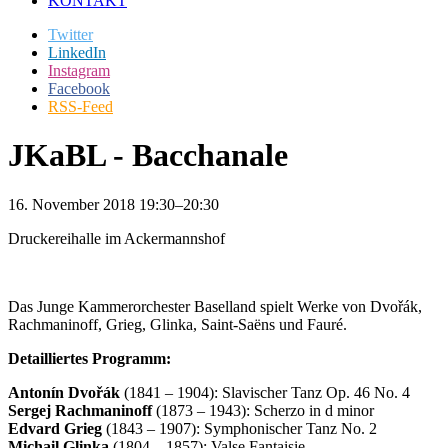
KONTAKT
Twitter
LinkedIn
Instagram
Facebook
RSS-Feed
JKaBL - Bacchanale
16. November 2018 19:30–20:30
Druckereihalle im Ackermannshof
Das Junge Kammerorchester Baselland spielt Werke von Dvořák,
Rachmaninoff, Grieg, Glinka, Saint-Saëns und Fauré.
Detailliertes Programm:
Antonín Dvořák
(1841 – 1904): Slavischer Tanz Op. 46 No. 4
Sergej Rachmaninoff
(1873 – 1943): Scherzo in d minor
Edvard Grieg
(1843 – 1907): Symphonischer Tanz No. 2
Michail Glinka
(1804 – 1857): Valse Fantaisie