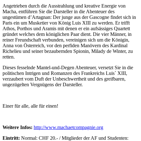
Angetrieben durch die Ausstrahlung und kreative Energie von
Macha, entführen Sie die Darsteller in die Abenteuer des
ungestümen d’Artagnan: Der junge aus der Gascogne findet sich in
Paris ein um Musketier von König Luis XIII zu werden. Er trifft
Athos, Porthos und Aramis mit denen er ein aufsässiges Quartett
gründet welches dem königlichen Paar dient. Die vier Männer, in
reiner Freundschaft verbunden, vereinigen sich um die Königin,
Anna von Österreich, vor den perfiden Manövern des Kardinal
Richelieu und seiner bezaubernden Spionin, Milady de Winter, zu
retten.
Dieses fesselnde Mantel-und-Degen Abenteuer, versetzt Sie in die
politischen Intrigen und Romanzen des Frankreichs Luis` XIII,
verzaubert vom Duft der Unbeschwertheit und des greifbaren,
ungezügelten Vergnügens der Darsteller.
Einer für alle, alle für einen!
Weitere Infos:
http://www.machaetcompagnie.org
Eintritt:
Normal: CHF 20.- / Mitglieder der AF und Studenten: