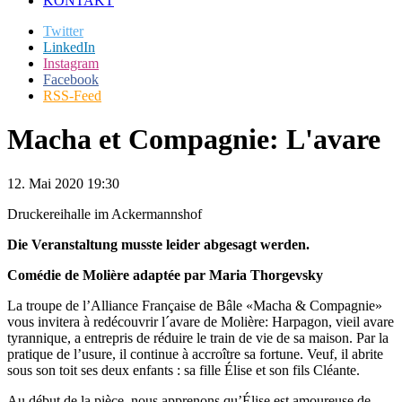
KONTAKT
Twitter
LinkedIn
Instagram
Facebook
RSS-Feed
Macha et Compagnie: L'avare
12. Mai 2020 19:30
Druckereihalle im Ackermannshof
Die Veranstaltung musste leider abgesagt werden.
Comédie de Molière adaptée par Maria Thorgevsky
La troupe de l’Alliance Française de Bâle «Macha & Compagnie»
vous invitera à redécouvrir l´avare de Molière: Harpagon, vieil avare
tyrannique, a entrepris de réduire le train de vie de sa maison. Par la
pratique de l’usure, il continue à accroître sa fortune. Veuf, il abrite
sous son toit ses deux enfants : sa fille Élise et son fils Cléante.
Au début de la pièce, nous apprenons qu’Élise est amoureuse de