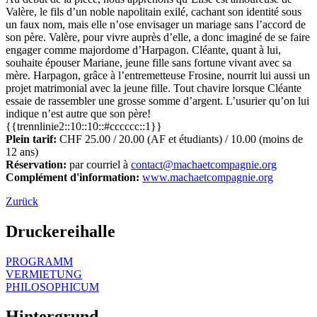
Valère, le fils d’un noble napolitain exilé, cachant son identité sous
un faux nom, mais elle n’ose envisager un mariage sans l’accord de
son père. Valère, pour vivre auprès d’elle, a donc imaginé de se faire
engager comme majordome d’Harpagon. Cléante, quant à lui,
souhaite épouser Mariane, jeune fille sans fortune vivant avec sa
mère. Harpagon, grâce à l’entremetteuse Frosine, nourrit lui aussi un
projet matrimonial avec la jeune fille. Tout chavire lorsque Cléante
essaie de rassembler une grosse somme d’argent. L’usurier qu’on lui
indique n’est autre que son père!
{{trennlinie2::10::10::#cccccc::1}}
Plein tarif:
CHF 25.00 / 20.00 (AF et étudiants) / 10.00 (moins de
12 ans)
Réservation:
par courriel à
contact@machaetcompagnie.org
Complément d'information:
www.machaetcompagnie.org
Zurück
Druckereihalle
PROGRAMM
VERMIETUNG
PHILOSOPHICUM
Hintergrund