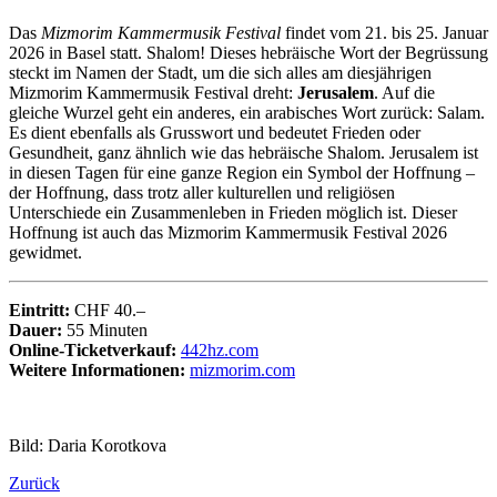
Das
Mizmorim Kammermusik Festival
findet vom 21. bis 25. Januar
2026 in Basel statt. Shalom! Dieses hebräische Wort der Begrüssung
steckt im Namen der Stadt, um die sich alles am diesjährigen
Mizmorim Kammermusik Festival dreht:
Jerusalem
. Auf die
gleiche Wurzel geht ein anderes, ein arabisches Wort zurück: Salam.
Es dient ebenfalls als Grusswort und bedeutet Frieden oder
Gesundheit, ganz ähnlich wie das hebräische Shalom. Jerusalem ist
in diesen Tagen für eine ganze Region ein Symbol der Hoffnung –
der Hoffnung, dass trotz aller kulturellen und religiösen
Unterschiede ein Zusammenleben in Frieden möglich ist. Dieser
Hoffnung ist auch das Mizmorim Kammermusik Festival 2026
gewidmet.
Eintritt:
CHF 40.–
Dauer:
55 Minuten
Online-Ticketverkauf:
442hz.com
Weitere Informationen:
mizmorim.com
Bild: Daria Korotkova
Zurück