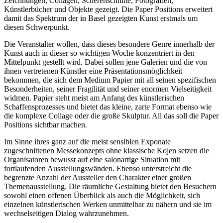
Zeichnungen, Collagen, Scherenschnitte, Fotografien,
Künstlerbücher und Objekte gezeigt. Die Paper Positions erweitert
damit das Spektrum der in Basel gezeigten Kunst erstmals um
diesen Schwerpunkt.
Die Veranstalter wollen, dass dieses besondere Genre innerhalb der
Kunst auch in dieser so wichtigen Woche konzentriert in den
Mittelpunkt gestellt wird. Dabei sollen jene Galerien und die von
ihnen vertretenen Künstler eine Präsentationsmöglichkeit
bekommen, die sich dem Medium Papier mit all seinen spezifischen
Besonderheiten, seiner Fragilität und seiner enormen Vielseitigkeit
widmen. Papier steht meist am Anfang des künstlerischen
Schaffensprozesses und bietet das kleine, zarte Format ebenso wie
die komplexe Collage oder die große Skulptur. All das soll die Paper
Positions sichtbar machen.
Im Sinne ihres ganz auf die meist sensiblen Exponate
zugeschnittenen Messekonzepts ohne klassische Kojen setzen die
Organisatoren bewusst auf eine salonartige Situation mit
fortlaufenden Ausstellungswänden. Ebenso unterstreicht die
begrenzte Anzahl der Aussteller den Charakter einer großen
Themenausstellung. Die räumliche Gestaltung bietet den Besuchern
sowohl einen offenen Überblick als auch die Möglichkeit, sich
einzelnen künstlerischen Werken unmittelbar zu nähern und sie im
wechselseitigen Dialog wahrzunehmen.