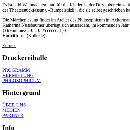
Es ist bald Weihnachten, und für die Kinder ist der Dezember ein zaub
der Theaterstückfassung «Rumpelstilzli», die sie selbst geschrieben hat
Die Märchenlesung findet im Atelier des Philosophicum im Ackermann
Katharina Nussbaumer überlegt sich ausserdem, im kommenden Jahr mi
{{trennlinie2::10::10::#cccccc::1}}
Eintritt:
frei (Kollekte)
Zurück
Druckereihalle
PROGRAMM
VERMIETUNG
PHILOSOPHICUM
Hintergrund
ÜBER UNS
MEDIEN
PARTNER
Info