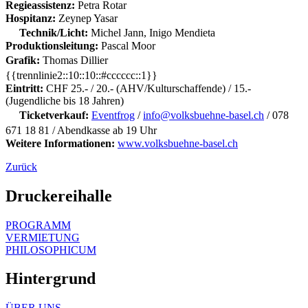
Regieassistenz:
Petra Rotar
Hospitanz:
Zeynep Yasar
Technik/Licht:
Michel Jann, Inigo Mendieta
Produktionsleitung:
Pascal Moor
Grafik:
Thomas Dillier
{{trennlinie2::10::10::#cccccc::1}}
Eintritt:
CHF 25.- / 20.- (AHV/Kulturschaffende) / 15.-
(Jugendliche bis 18 Jahren)
Ticketverkauf:
Eventfrog
/
info@volksbuehne-basel.ch
/ 078
671 18 81 / Abendkasse ab 19 Uhr
Weitere
Informationen:
www.volksbuehne-basel.ch
Zurück
Druckereihalle
PROGRAMM
VERMIETUNG
PHILOSOPHICUM
Hintergrund
ÜBER UNS