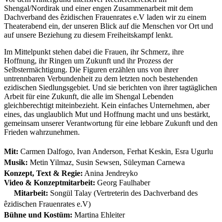
Shengal/Nordirak und einer engen Zusammenarbeit mit dem
Dachverband des êzidischen Frauenrates e.V laden wir zu einem
Theaterabend ein, der unseren Blick auf die Menschen vor Ort und
auf unsere Beziehung zu diesem Freiheitskampf lenkt.
Im Mittelpunkt stehen dabei die Frauen, ihr Schmerz, ihre
Hoffnung, ihr Ringen um Zukunft und ihr Prozess der
Selbstermächtigung. Die Figuren erzählen uns von ihrer
untrennbaren Verbundenheit zu dem letzten noch bestehenden
ezidischen Siedlungsgebiet. Und sie berichten von ihrer tagtäglichen
Arbeit für eine Zukunft, die alle im Shengal Lebenden
gleichberechtigt miteinbezieht. Kein einfaches Unternehmen, aber
eines, das unglaublich Mut und Hoffnung macht und uns bestärkt,
gemeinsam unserer Verantwortung für eine lebbare Zukunft und den
Frieden wahrzunehmen.
Mit:
Carmen Dalfogo, Ivan Anderson, Ferhat Keskin, Esra Ugurlu
Musik:
Metin Yilmaz, Susin Sewsen, Süleyman Carnewa
Konzept, Text & Regie:
Anina Jendreyko
Video & Konzeptmitarbeit:
Georg Faulhaber
Mitarbeit:
Songül Talay (Vertreterin des Dachverband des
êzidischen Frauenrates e.V)
Bühne und Kostüm:
Martina Ehleiter