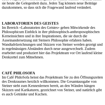
sie heute die Gelegenheit dazu. Jeden Tag können neue Beiträge
dazukommen, so dass sich die Fragewand laufend verändert.
LABORATORIEN DES GEISTES
Im Bereich «Laboratorien des Geistes» geben Mitwirkende des
Philosophicum Einblick in ihre philosophisch-anthroposophischen
Kerneinsichten und in ihre Inspirationen, die sie durch die
Auseinandersetzung mit Steiners Philosophie erfahren haben.
Wandtafelzeichnungen und Skizzen von Steiner werden gezeigt und
in regelmässigen Abständen durch neue ausgewechselt. Zudem
erarbeitet und produziert hier das Projektteam vor Ort laufend kleine
Denkzettel zum Mitnehmen.
CAFÉ PHILOSOFA
Im Café PhiloSofa heisst das Projektteam Sie zu den Öffnungszeiten
des Denkraumes herzlich willkommen. Die Gesamtausgabe von
Steiner steht zum Kennenlernen bereit, an den Wänden hängen
Skizzen und Karikaturen, gezeichnet von Steiner, und natürlich gibt
es auch Getränke und Kuchen.