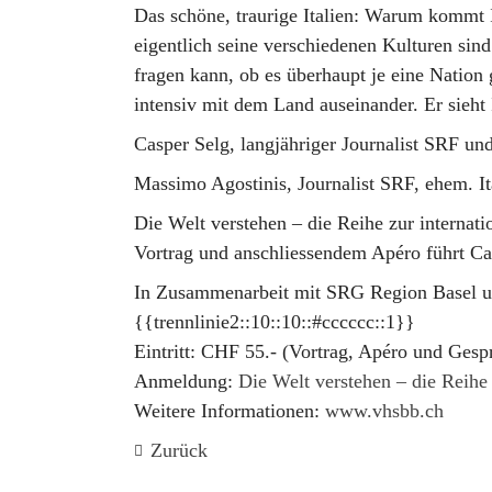
Das schöne, traurige Italien: Warum kommt It
eigentlich seine verschiedenen Kulturen sind
fragen kann, ob es überhaupt je eine Nation
intensiv mit dem Land auseinander. Er sieht 
Casper Selg, langjähriger Journalist SRF un
Massimo Agostinis, Journalist SRF, ehem. I
Die Welt verstehen – die Reihe zur internati
Vortrag und anschliessendem Apéro führt C
In Zusammenarbeit mit SRG Region Basel 
{{trennlinie2::10::10::#cccccc::1}}
Eintritt:
CHF 55.- (Vortrag, Apéro und Gesp
Anmeldung:
Die Welt verstehen – die Reihe 
Weitere Informationen:
www.vhsbb.ch
Zurück